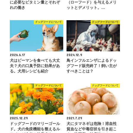
に必要なビタミン量とそれぞ
（ローフード）を与えるメリ
れの働き
ットとデメリット。…
ドッグフードについて
ドッグフードについて
2026.6.17
2024.12.9
犬はピーマンを食べても大丈
鳥インフルエンザによるドッ
夫？犬の口臭予防に効果があ
グフード販売終了！飼い主が
る。犬用レシピも紹介
すべきことは？
ドッグフードについて
ドッグフードについて
2025.12.29
2021.7.29
ドッグフードのマリーゴール
犬にタマネギは危険！溶血性
ド。犬の免疫機能を整えるル
貧血など中毒症状を引き起こ