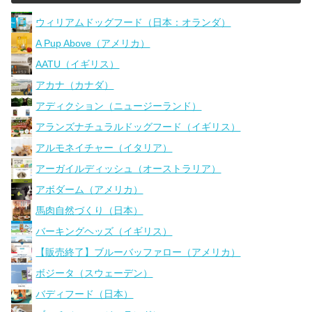
ウィリアムドッグフード（日本：オランダ）
A Pup Above（アメリカ）
AATU（イギリス）
アカナ（カナダ）
アディクション（ニュージーランド）
アランズナチュラルドッグフード（イギリス）
アルモネイチャー（イタリア）
アーガイルディッシュ（オーストラリア）
アボダーム（アメリカ）
馬肉自然づくり（日本）
バーキングヘッズ（イギリス）
【販売終了】ブルーバッファロー（アメリカ）
ボジータ（スウェーデン）
バディフード（日本）