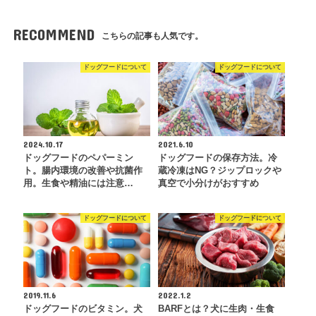
RECOMMEND
こちらの記事も人気です。
ドッグフードについて
ドッグフードについて
2024.10.17
2021.6.10
ドッグフードのペパーミン
ドッグフードの保存方法。冷
ト。腸内環境の改善や抗菌作
蔵冷凍はNG？ジップロックや
用。生食や精油には注意…
真空で小分けがおすすめ
ドッグフードについて
ドッグフードについて
2019.11.6
2022.1.2
ドッグフードのビタミン。犬
BARFとは？犬に生肉・生食