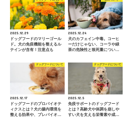
2025.12.29
2025.12.24
ドッグフードのマリーゴール
犬のカフェイン中毒。コーヒ
ド。犬の免疫機能を整えるル
ーだけじゃない、コーラや緑
テインが含有！注意点も
茶の危険性と致死量につい…
ドッグフードについて
ドッグフードについて
2025.12.17
2025.12.5
ドッグフードのプロバイオテ
免疫サポートのドッグフード
ィクスとは？犬の腸内環境を
とは？高齢犬や体調を崩しや
整える効果や、プレバイオ…
すい犬を支える栄養素や成…