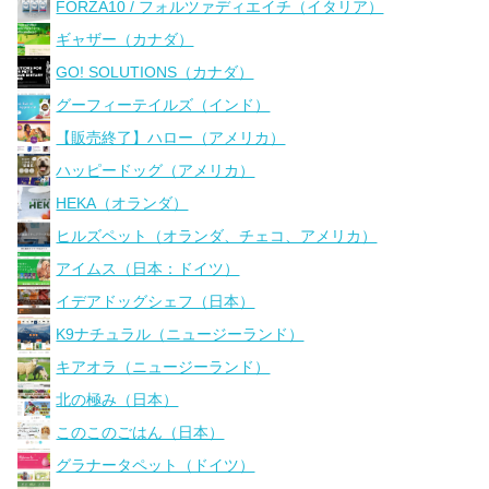
FORZA10 / フォルツァディエイチ（イタリア）
ギャザー（カナダ）
GO! SOLUTIONS（カナダ）
グーフィーテイルズ（インド）
【販売終了】ハロー（アメリカ）
ハッピードッグ（アメリカ）
HEKA（オランダ）
ヒルズペット（オランダ、チェコ、アメリカ）
アイムス（日本：ドイツ）
イデアドッグシェフ（日本）
K9ナチュラル（ニュージーランド）
キアオラ（ニュージーランド）
北の極み（日本）
このこのごはん（日本）
グラナータペット（ドイツ）