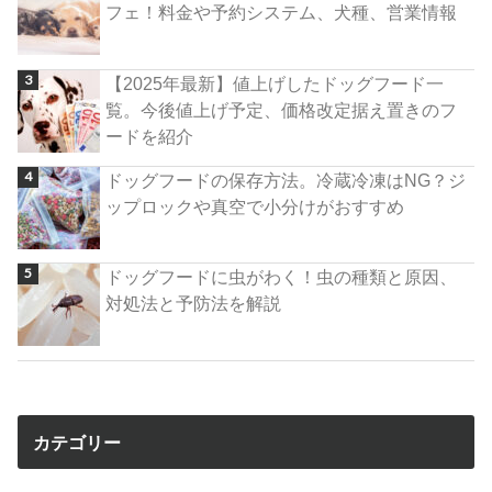
フェ！料金や予約システム、犬種、営業情報
【2025年最新】値上げしたドッグフード一
覧。今後値上げ予定、価格改定据え置きのフ
ードを紹介
ドッグフードの保存方法。冷蔵冷凍はNG？ジ
ップロックや真空で小分けがおすすめ
ドッグフードに虫がわく！虫の種類と原因、
対処法と予防法を解説
カテゴリー