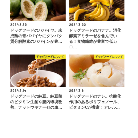
2024.3.30
2024.3.22
ドッグフードのパパイヤ。未
ドッグフードのバナナ。消化
成熟の青パパイヤにタンパク
酵素アミラーゼを含んでい
質分解酵素のパパインが豊…
る！食物繊維が豊富で低カ
ロ…
ドッグフードについて
ドッグフードについて
2024.3.14
2024.3.6
ドッグフードの納豆。納豆菌
ドッグフードのナシ。抗酸化
のビタミン生産や腸内環境改
作用のあるポリフェノール、
善、ナットウキナーゼの血…
ビタミンCが豊富！アレル…