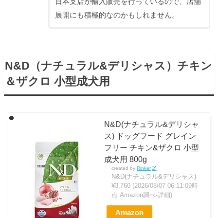
日本支店が輸入販売を行っているので、店舗
展開にも積極的なのかもしれません。
N&D（ナチュラル&デリシャス）チキン
＆ザクロ 小型成犬用
N&D(ナチュラル&デリシャ
ス) ドッグフード グレイン
フリー チキン&ザクロ 小型
成犬用 800g
created by
Rinker
N&D(ナチュラル&デリシャス)
¥3,760
(2026/08/07 06:11:09時
点 Amazon調べ-
詳細)
Amazon