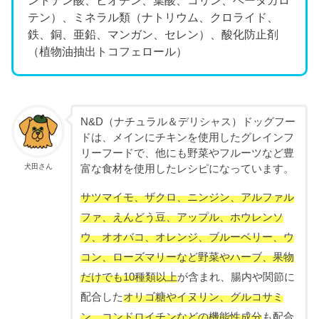
ントテン酸、ビオチン、葉酸、コリン、ベータカロ
テン）、ミネラル類（ナトリウム、クロライド、
鉄、銅、亜鉛、マンガン、セレン）、酸化防止剤
（植物油抽出トコフェロール）
N&D（ナチュラル＆デリシャス）ドッグフー
ドは、メインにチキンを使用したグレインフ
リーフードで、他にも野菜やフルーツなど豊
犬田さん
富な食材を使用したレシピになっています。
サツマイモ、ザクロ、ニンジン、アルファル
ファ、えんどう豆、アップル、ホウレンソ
ウ、オオバコ、オレンジ、ブルーベリー、ウ
コン、ローズマリーなど野菜やハーブ、果物
だけでも10種類以上
が含まれ、腸内や関節に
配合した
オリゴ糖やイヌリン、グルコサミ
ン、コンドロイチンなどの機能性成分
も配合