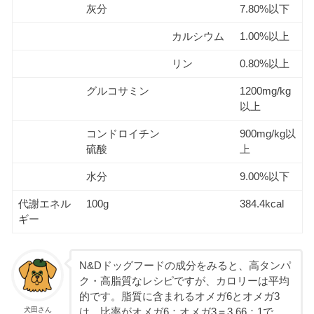
灰分
7.80%以下
カルシウム
1.00%以上
リン
0.80%以上
グルコサミン
1200mg/kg
以上
コンドロイチン
900mg/kg以
硫酸
上
水分
9.00%以下
代謝エネル
100g
384.4kcal
ギー
N&Dドッグフードの成分をみると、高タンパ
ク・高脂質なレシピですが、カロリーは平均
的です。脂質に含まれるオメガ6とオメガ3
犬田さん
は、比率がオメガ6：オメガ3＝3.66：1で