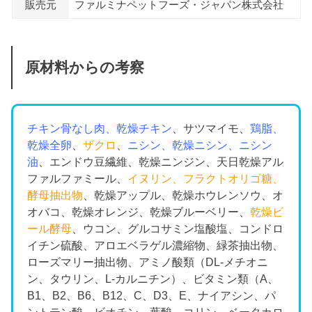
販売元
ファルミナペットフーズ・ジャパン株式会社
原材料からの考察
チキン骨なし肉、乾燥チキン
、サツマイモ、
鶏脂、
乾燥全卵
、
ザクロ
、
ニシン、乾燥ニシン、ニシン
油
、エンドウ豆繊維、乾燥ニンジン、天日乾燥アル
ファルファミール、
イヌリン、フラクトオリゴ糖、
酵母抽出物
、乾燥アップル、乾燥ホウレンソウ、オ
オバコ、乾燥オレンジ、乾燥ブルーベリー、
乾燥ビ
ール酵母
、ウコン、グルコサミン塩酸塩、コンドロ
イチン硫酸、アロエベラゲル濃縮物、緑茶抽出物、
ローズマリー抽出物、アミノ酸類（DL-メチオニ
ン、タウリン、L-カルニチン）、ビタミン類（A、
B1、B2、B6、B12、C、D3、E、ナイアシン、パ