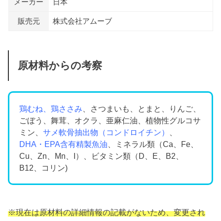
メーカー
日本
販売元
株式会社アムーブ
原材料からの考察
鶏むね、鶏ささみ
、さつまいも、とまと、りんご、
ごぼう、舞茸、オクラ、亜麻仁油、植物性グルコサ
ミン、
サメ軟骨抽出物（コンドロイチン）
、
DHA・EPA含有精製魚油
、ミネラル類（Ca、Fe、
Cu、Zn、Mn、I）、ビタミン類（D、E、B2、
B12、コリン)
※現在は原材料の詳細情報の記載がないため、変更され