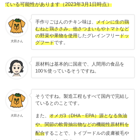
ている可能性があります（2023年3月1日時点）
手作りごはんのチキン味は、
メインに生の鶏
むねと鶏ささみ、他さつまいもやトマトなど
の野菜や果物を使用
したグレインフリー
ドッ
犬田さん
グフード
です。
原材料は基本的に国産で、人間用の食品を
100％使っているそうですね。
そうですね。製造工程もすべて国内で完結し
ているとのことです。
また、
オメガ3（DHA・EPA）源となる魚油
犬田さん
や、関節の軟骨抽出物などの機能性原材料を
配合
することで、トイプードルの皮膚被毛や