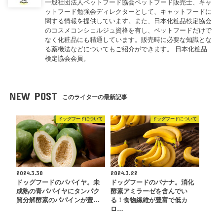
一般社団法人ペットフード協会ペットフード販売士、キャ
ットフード勉強会ディレクターとして、キャットフードに
関する情報を提供しています。また、日本化粧品検定協会
のコスメコンシェルジュ資格を有し、ペットフードだけで
なく化粧品にも精通しています。販売時に必要な知識とな
る薬機法などについてもご紹介ができます。 日本化粧品
検定協会会員。
NEW POST
このライターの最新記事
ドッグフードについて
ドッグフードについて
2024.3.30
2024.3.22
ドッグフードのパパイヤ。未
ドッグフードのバナナ。消化
成熟の青パパイヤにタンパク
酵素アミラーゼを含んでい
質分解酵素のパパインが豊…
る！食物繊維が豊富で低カ
ロ…