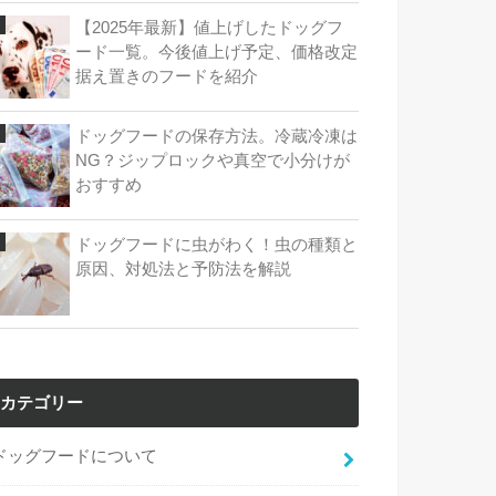
【2025年最新】値上げしたドッグフ
ード一覧。今後値上げ予定、価格改定
据え置きのフードを紹介
ドッグフードの保存方法。冷蔵冷凍は
NG？ジップロックや真空で小分けが
おすすめ
ドッグフードに虫がわく！虫の種類と
原因、対処法と予防法を解説
カテゴリー
ドッグフードについて