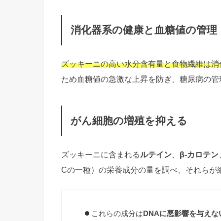
消化器系の健康と血糖値の管理
ズッキーニの高い水分含有量と食物繊維は消
ため血糖値の急激な上昇を防ぎ、糖尿病の管
がん細胞の増殖を抑える
ズッキーニに含まれる
ルテイン
、
β-カロテン
Cの一種）の栄養成分の量を調べ、それらが
これらの成分は
DNAに悪影響を与えな