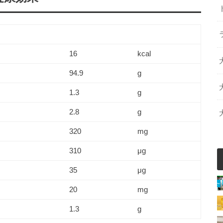
16
kcal
94.9
g
1.3
g
2.8
g
320
mg
310
μg
35
μg
20
mg
1.3
g