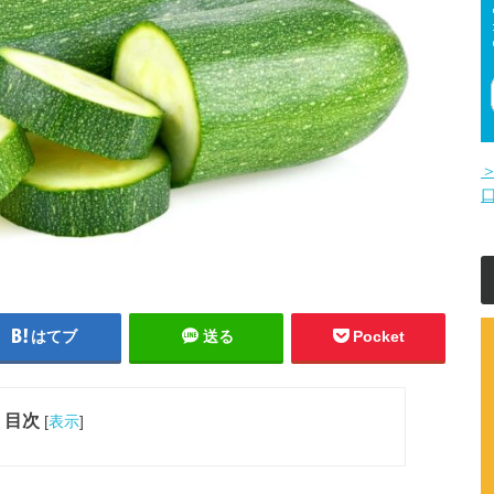
はてブ
送る
Pocket
目次
[
表示
]