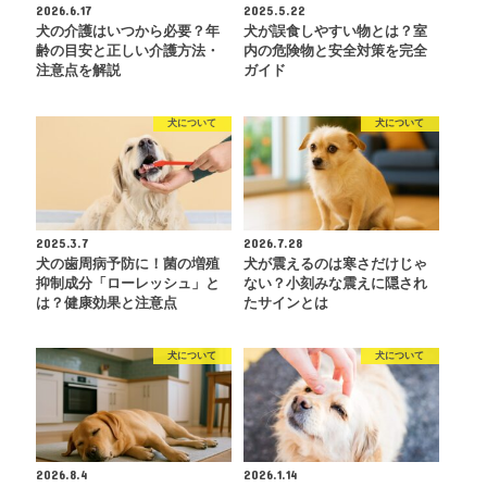
2026.6.17
2025.5.22
犬の介護はいつから必要？年
犬が誤食しやすい物とは？室
齢の目安と正しい介護方法・
内の危険物と安全対策を完全
注意点を解説
ガイド
犬について
犬について
2025.3.7
2026.7.28
犬の歯周病予防に！菌の増殖
犬が震えるのは寒さだけじゃ
抑制成分「ローレッシュ」と
ない？小刻みな震えに隠され
は？健康効果と注意点
たサインとは
犬について
犬について
2026.8.4
2026.1.14