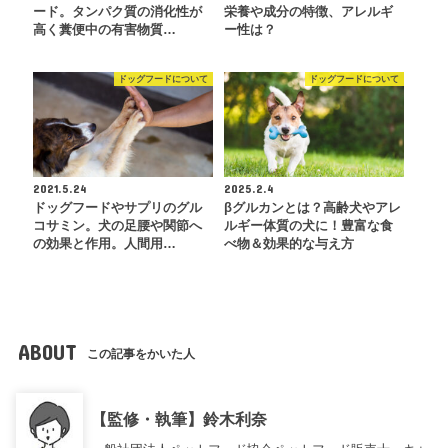
ード。タンパク質の消化性が
栄養や成分の特徴、アレルギ
高く糞便中の有害物質…
ー性は？
ドッグフードについて
ドッグフードについて
2021.5.24
2025.2.4
ドッグフードやサプリのグル
βグルカンとは？高齢犬やアレ
コサミン。犬の足腰や関節へ
ルギー体質の犬に！豊富な食
の効果と作用。人間用…
べ物＆効果的な与え方
ABOUT
この記事をかいた人
【監修・執筆】鈴木利奈