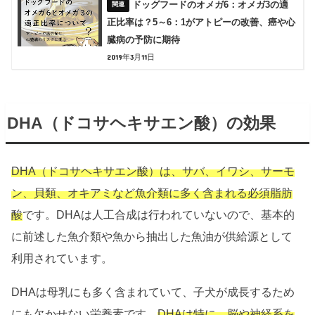
ドッグフードのオメガ6：オメガ3の適
正比率は？5～6：1がアトピーの改善、癌や心
臓病の予防に期待
2019年3月11日
DHA（ドコサヘキサエン酸）の効果
DHA（ドコサヘキサエン酸）は、サバ、イワシ、サーモ
ン、貝類、オキアミなど魚介類に多く含まれる必須脂肪
酸
です。DHAは人工合成は行われていないので、基本的
に前述した魚介類や魚から抽出した魚油が供給源として
利用されています。
DHAは母乳にも多く含まれていて、子犬が成長するため
にも欠かせない栄養素です。
DHAは特に、脳や神経系を