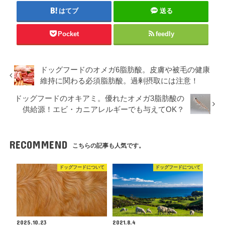
はてブ
送る
Pocket
feedly
ドッグフードのオメガ6脂肪酸。皮膚や被毛の健康
維持に関わる必須脂肪酸。過剰摂取には注意！
ドッグフードのオキアミ。優れたオメガ3脂肪酸の
供給源！エビ・カニアレルギーでも与えてOK？
RECOMMEND
こちらの記事も人気です。
ドッグフードについて
ドッグフードについて
2025.10.23
2021.8.4