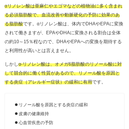
αリノレン酸は亜麻仁やエゴマなどの植物油に多く含まれ
る必須脂肪酸で、血流改善や動脈硬化の予防に効果のあ
る脂肪酸
です。αリノレン酸は、体内でDHAやEPAに変換
されて働きますが、EPAやDHAに変換される割合は全体
の約10～15％程なので、DHAやEPAへの変換を期待する
と利用性が高いとは言えません。
しかし
α-リノレン酸は、オメガ6脂肪酸のリノール酸に対
して競合的に働く性質があるので、リノール酸を原因と
する炎症（アレルギー症状）の緩和に有用
です。
リノール酸を原因とする炎症の緩和
皮膚の健康維持
心血管疾患の予防