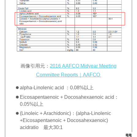
画像引用元：
2016 AAFCO Midyear Meeting
Committee Reports｜AAFCO
alpha-Linolenic acid ：0.08%以上
Eicosapentaenoic + Docosahexaenoic acid：
0.05%以上
(Linoleic + Arachidonic)：(alpha-Linolenic
+Eicosapentaenoic + Docosahexaenoic)
acidratio 最大30:1