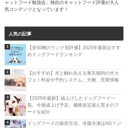
ャットフード勉強会」独自のキャットフード評価が大人
気コンテンツとなっています！
人気の記事
【全50種のランク別評価】2025年最新おすす
めドッグフードランキング
【おすすめ】犬と触れ合える東京都内の犬カ
フェ！料金や予約システム、犬種、営業情報
【2025年最新】値上げしたドッグフード一
覧。今後値上げ予定、価格改定据え置きのフ
ードを紹介
ドッグフードの保存方法。冷蔵冷凍はNG？ジ