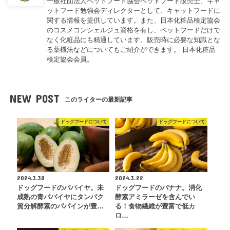
一般社団法人ペットフード協会ペットフード販売士、キャ
ットフード勉強会ディレクターとして、キャットフードに
関する情報を提供しています。また、日本化粧品検定協会
のコスメコンシェルジュ資格を有し、ペットフードだけで
なく化粧品にも精通しています。販売時に必要な知識とな
る薬機法などについてもご紹介ができます。 日本化粧品
検定協会会員。
NEW POST
このライターの最新記事
ドッグフードについて
ドッグフードについて
2024.3.30
2024.3.22
ドッグフードのパパイヤ。未
ドッグフードのバナナ。消化
成熟の青パパイヤにタンパク
酵素アミラーゼを含んでい
質分解酵素のパパインが豊…
る！食物繊維が豊富で低カ
ロ…