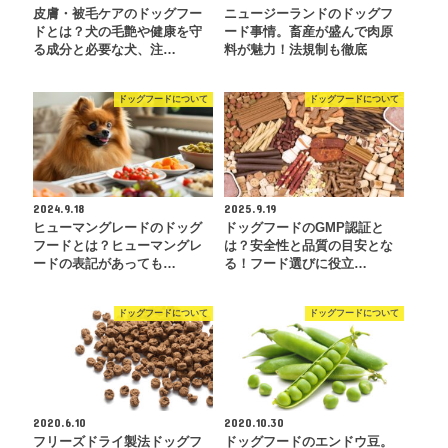
皮膚・被毛ケアのドッグフー
ニュージーランドのドッグフ
ドとは？犬の毛艶や健康を守
ード事情。畜産が盛んで肉原
る成分と必要な犬、注…
料が魅力！法規制も徹底
ドッグフードについて
ドッグフードについて
2024.9.18
2025.9.19
ヒューマングレードのドッグ
ドッグフードのGMP認証と
フードとは？ヒューマングレ
は？安全性と品質の目安とな
ードの表記があっても…
る！フード選びに役立…
ドッグフードについて
ドッグフードについて
2020.6.10
2020.10.30
フリーズドライ製法ドッグフ
ドッグフードのエンドウ豆。