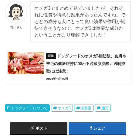
オメガ3でまとめて見ていましたが、それぞ
れに性質や得意な効果があったんですね。で
もどの成分も犬にとって良い効果や作用が期
古川さん
待できそうなので、オメガ3は重要な成分だ
ということがより理解できました！
ドッグフードのオメガ6脂肪酸。皮膚や
被毛の健康維持に関わる必須脂肪酸。過剰摂
取には注意！
2021年11月16日
ドッグフードについて
オメガ3
栄養素
脂質
ポスト
シェア