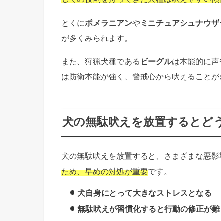
とくに
ポメラニアン
や
ミニチュアシュナウザ
が多くみられます。
また、狩猟犬種である
ビーグル
は本能的に声
は防衛本能が強く、警戒心から吠えることが
犬の無駄吠えを放置するとど
犬の無駄吠えを放置すると、さまざまな悪影
ため、早めの対処が重要
です。
犬自身にとって大きなストレスとなる
無駄吠えが習慣化すると行動の修正が難