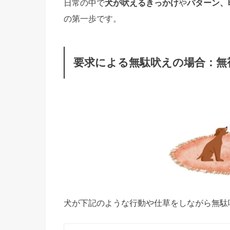
日常の中で
犬が吠えるきっかけ
や
パターン、
の第一歩です。
要求による無駄吠えの場合：無
犬が下記のような行動や仕草をしながら無駄