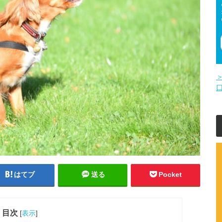
はてブ
送る
Pocket
目次
[
表示
]