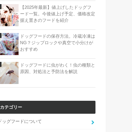
【2025年最新】値上げしたドッグフ
ード一覧。今後値上げ予定、価格改定
据え置きのフードを紹介
ドッグフードの保存方法。冷蔵冷凍は
NG？ジップロックや真空で小分けが
おすすめ
ドッグフードに虫がわく！虫の種類と
原因、対処法と予防法を解説
カテゴリー
ドッグフードについて