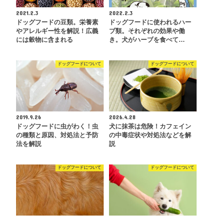
2021.2.3
2022.2.3
ドッグフードの豆類。栄養素
ドッグフードに使われるハー
やアレルギー性を解説！広義
ブ類。それぞれの効果や働
には穀物に含まれる
き。犬がハーブを食べて…
ドッグフードについて
ドッグフードについて
2019.9.26
2026.4.28
ドッグフードに虫がわく！虫
犬に抹茶は危険！カフェイン
の種類と原因、対処法と予防
の中毒症状や対処法などを解
法を解説
説
ドッグフードについて
ドッグフードについて