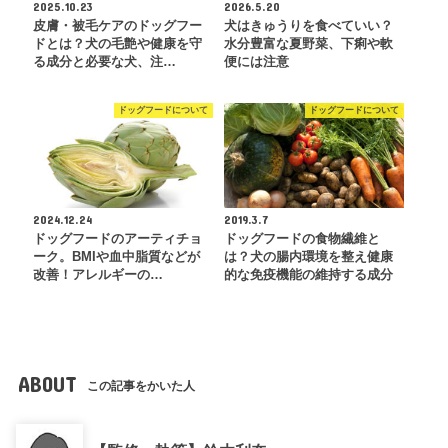
2025.10.23
2026.5.20
皮膚・被毛ケアのドッグフー
犬はきゅうりを食べていい？
ドとは？犬の毛艶や健康を守
水分豊富な夏野菜、下痢や軟
る成分と必要な犬、注…
便には注意
ドッグフードについて
ドッグフードについて
2024.12.24
2019.3.7
ドッグフードのアーティチョ
ドッグフードの食物繊維と
ーク。BMIや⾎中脂質などが
は？犬の腸内環境を整え健康
改善！アレルギーの…
的な免疫機能の維持する成分
ABOUT
この記事をかいた人