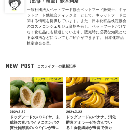
【監修・執筆】鈴木利奈
一般社団法人ペットフード協会ペットフード販売士、キャ
ットフード勉強会ディレクターとして、キャットフードに
関する情報を提供しています。また、日本化粧品検定協会
のコスメコンシェルジュ資格を有し、ペットフードだけで
なく化粧品にも精通しています。販売時に必要な知識とな
る薬機法などについてもご紹介ができます。 日本化粧品
検定協会会員。
NEW POST
このライターの最新記事
ドッグフードについて
ドッグフードについて
2024.3.30
2024.3.22
ドッグフードのパパイヤ。未
ドッグフードのバナナ。消化
成熟の青パパイヤにタンパク
酵素アミラーゼを含んでい
質分解酵素のパパインが豊…
る！食物繊維が豊富で低カ