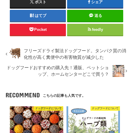
ポスト
シェア
はてブ
送る
Pocket
feedly
フリーズドライ製法ドッグフード。タンパク質の消
化性が高く糞便中の有害物質が減少した
ドッグフードおすすめの購入先！通販、ペットショ
ップ、ホームセンターどこで買う？
RECOMMEND
こちらの記事も人気です。
ドッグフードについて
ドッグフードについて