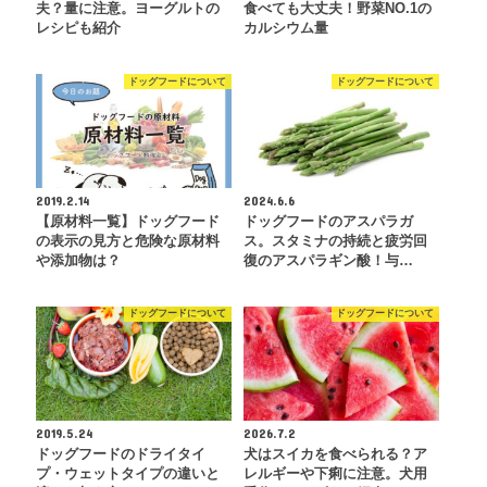
夫？量に注意。ヨーグルトの
食べても大丈夫！野菜NO.1の
レシピも紹介
カルシウム量
ドッグフードについて
ドッグフードについて
2019.2.14
2024.6.6
【原材料一覧】ドッグフード
ドッグフードのアスパラガ
の表示の見方と危険な原材料
ス。スタミナの持続と疲労回
や添加物は？
復のアスパラギン酸！与…
ドッグフードについて
ドッグフードについて
2019.5.24
2026.7.2
ドッグフードのドライタイ
犬はスイカを食べられる？ア
プ・ウェットタイプの違いと
レルギーや下痢に注意。犬用