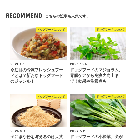
RECOMMEND
こちらの記事も人気です。
ドッグフードについて
ドッグフードについて
2021.7.5
2025.1.26
今注目の冷凍フレッシュフー
ドッグフードのマジョラム。
ドとは？新たなドッグフード
胃腸ケアから免疫力向上ま
のジャンル！
で！効果や注意点も
ドッグフードについて
ドッグフードについて
2026.5.7
2024.5.2
犬にきな粉を与えるのは大丈
ドッグフードの小松菜。犬が