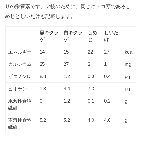
りの栄養素です。比較のために、同じキノコ類であるし
めじとしいたけも記載します。
黒キクラ
白キクラ
しめ
しいた
ゲ
ゲ
じ
け
エネルギー
14
15
22
27
kcal
カルシウム
25
27
2
1
mg
ビタミンD
8.8
1.2
0.9
0.4
μg
ビオチン
1.3
4.4
7.3
-
μg
水溶性食物
0
1.2
0.1
0.2
g
繊維
不溶性食物
5.2
5.2
4.0
4.6
g
繊維