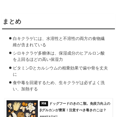
まとめ
白キクラゲには、水溶性と不溶性の両方の食物繊
維が含まれている
シロキクラゲ多糖体は、保湿成分のヒアルロン酸
を上回るほどの高い保湿力
ビタミンDとカルシウムの相乗効果で歯や骨を丈夫
に
食中毒を回避するため、生キクラゲは必ずよく洗
い、加熱する
ドッグフードのきのこ類。免疫力向上の
βグルカンが豊富！注意すべき毒きのこは？
2022年5月9日