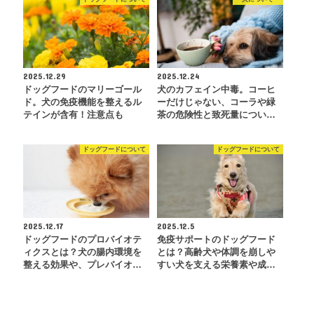
2025.12.29
2025.12.24
ドッグフードのマリーゴール
犬のカフェイン中毒。コーヒ
ド。犬の免疫機能を整えるル
ーだけじゃない、コーラや緑
テインが含有！注意点も
茶の危険性と致死量につい…
ドッグフードについて
ドッグフードについて
2025.12.17
2025.12.5
ドッグフードのプロバイオテ
免疫サポートのドッグフード
ィクスとは？犬の腸内環境を
とは？高齢犬や体調を崩しや
整える効果や、プレバイオ…
すい犬を支える栄養素や成…