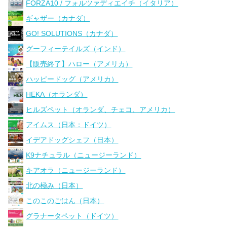
FORZA10 / フォルツァディエイチ（イタリア）
ギャザー（カナダ）
GO! SOLUTIONS（カナダ）
グーフィーテイルズ（インド）
【販売終了】ハロー（アメリカ）
ハッピードッグ（アメリカ）
HEKA（オランダ）
ヒルズペット（オランダ、チェコ、アメリカ）
アイムス（日本：ドイツ）
イデアドッグシェフ（日本）
K9ナチュラル（ニュージーランド）
キアオラ（ニュージーランド）
北の極み（日本）
このこのごはん（日本）
グラナータペット（ドイツ）