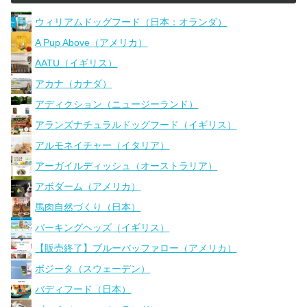
ウィリアムドッグフード（日本：オランダ）
A Pup Above（アメリカ）
AATU（イギリス）
アカナ（カナダ）
アディクション（ニュージーランド）
アランズナチュラルドッグフード（イギリス）
アルモネイチャー（イタリア）
アーガイルディッシュ（オーストラリア）
アボダーム（アメリカ）
馬肉自然づくり（日本）
バーキングヘッズ（イギリス）
【販売終了】ブルーバッファロー（アメリカ）
ボジータ（スウェーデン）
バディフード（日本）