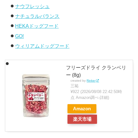
ナウフレッシュ
ナチュラルバランス
HEKAドッグフード
GO!
ウィリアムドッグフード
フリーズドライ クランベリ
ー (8g)
created by
Rinker
三祐
¥922
(2026/08/08 22:42:50時
点 Amazon調べ-
詳細)
Amazon
楽天市場