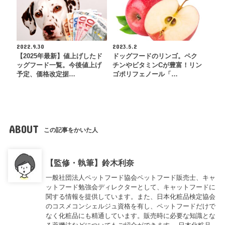
2022.9.30
2023.5.2
【2025年最新】値上げしたド
ドッグフードのリンゴ。ペク
ッグフード一覧。今後値上げ
チンやビタミンCが豊富！リン
予定、価格改定据…
ゴポリフェノール「…
ABOUT
この記事をかいた人
【監修・執筆】鈴木利奈
一般社団法人ペットフード協会ペットフード販売士、キャ
ットフード勉強会ディレクターとして、キャットフードに
関する情報を提供しています。また、日本化粧品検定協会
のコスメコンシェルジュ資格を有し、ペットフードだけで
なく化粧品にも精通しています。販売時に必要な知識とな