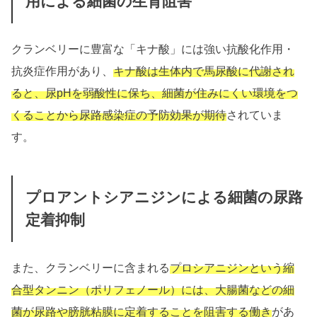
用による細菌の生育阻害
クランベリーに豊富な「キナ酸」には強い抗酸化作用・
抗炎症作用があり、
キナ酸は生体内で馬尿酸に代謝され
ると、尿pHを弱酸性に保ち、細菌が住みにくい環境をつ
くることから尿路感染症の予防効果が期待
されていま
す。
プロアントシアニジンによる細菌の尿路
定着抑制
また、クランベリーに含まれる
プロシアニジンという縮
合型タンニン（ポリフェノール）には、大腸菌などの細
菌が尿路や膀胱粘膜に定着することを阻害する働き
があ