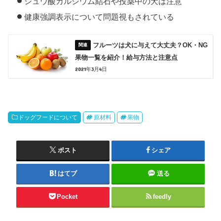
シュウ酸カルシウム結石や投薬中の犬は注意
健康強調表示について問題視もされている
フルーツは犬に与えて大丈夫？OK・NG
果物一覧を紹介！給与方法と注意点
2021年3月4日
ドッグフードについて
原材料
果物
ポスト
シェア
はてブ
送る
Pocket
feedly