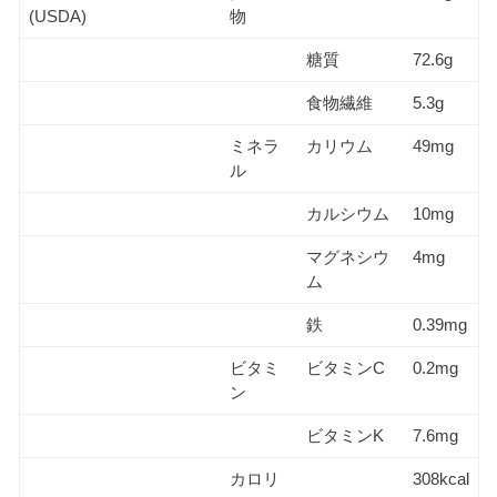
(USDA)
物
糖質
72.6g
食物繊維
5.3g
ミネラ
カリウム
49mg
ル
カルシウム
10mg
マグネシウ
4mg
ム
鉄
0.39mg
ビタミ
ビタミンC
0.2mg
ン
ビタミンK
7.6mg
カロリ
308kcal