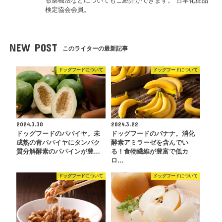
る薬機法などについてもご紹介ができます。 日本化粧品
検定協会会員。
NEW POST
このライターの最新記事
ドッグフードについて
ドッグフードについて
2024.3.30
2024.3.22
ドッグフードのパパイヤ。未
ドッグフードのバナナ。消化
成熟の青パパイヤにタンパク
酵素アミラーゼを含んでい
質分解酵素のパパインが豊…
る！食物繊維が豊富で低カ
ロ…
ドッグフードについて
ドッグフードについて