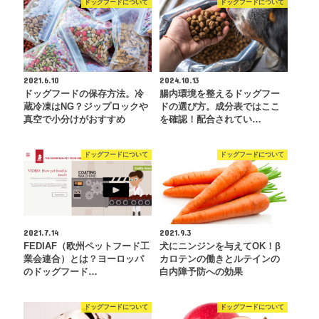
ドッグフードについて
ドッグフードについて
2021.6.10
2024.10.13
ドッグフードの保存方法。冷
腸内環境を整えるドッグフー
蔵冷凍はNG？ジップロックや
ドの選び方。成分表ではここ
真空で小分けがおすすめ
を確認！配合されてい…
ドッグフードについて
ドッグフードについて
2021.7.14
2021.9.3
FEDIAF（欧州ペットフード工
犬にニンジンを与えてOK！β
業会連合）とは？ヨーロッパ
カロテンの働きとルテインの
のドッグフード…
白内障予防への効果
ドッグフードについて
ドッグフードについて