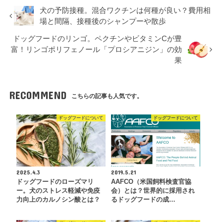
犬の予防接種。混合ワクチンは何種が良い？費用相
場と間隔、接種後のシャンプーや散歩
ドッグフードのリンゴ。ペクチンやビタミンCが豊
富！リンゴポリフェノール「プロシアニジン」の効
果
RECOMMEND
こちらの記事も人気です。
ドッグフードについて
ドッグフードについて
2025.4.3
2019.5.21
ドッグフードのローズマリ
AAFCO（米国飼料検査官協
ー。犬のストレス軽減や免疫
会）とは？世界的に採用され
力向上のカルノシン酸とは？
るドッグフードの成…