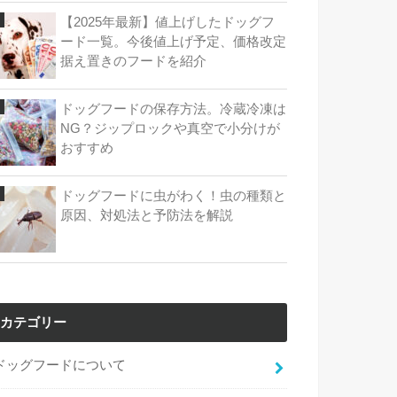
【2025年最新】値上げしたドッグフ
ード一覧。今後値上げ予定、価格改定
据え置きのフードを紹介
ドッグフードの保存方法。冷蔵冷凍は
NG？ジップロックや真空で小分けが
おすすめ
ドッグフードに虫がわく！虫の種類と
原因、対処法と予防法を解説
カテゴリー
ドッグフードについて