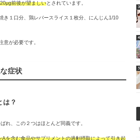
20μg前後が望ましい
とされています。
き１口分、鶏レバースライス１枚分、にんじん1/10
注意が必要です。
主な症状
とは？
呼ばれ、この２つはほとんど同義です。
ンAを含む食品やサプリメントの過剰摂取によって引き起