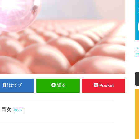
はてブ
送る
Pocket
目次
[
表示
]