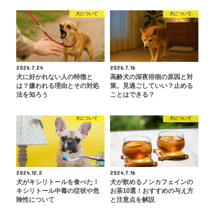
犬について
犬について
2026.7.24
2026.7.16
犬に好かれない人の特徴と
高齢犬の深夜徘徊の原因と対
は？嫌われる理由とその対処
策。見過ごしていい？止める
法を知ろう
ことはできる？
犬について
犬について
2024.12.2
2024.7.16
犬がキシリトールを食べた！
犬が飲めるノンカフェインの
キシリトール中毒の症状や危
お茶10選！おすすめの与え方
険性について
と注意点を解説