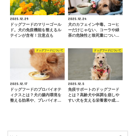
2025.12.29
2025.12.24
ドッグフードのマリーゴール
犬のカフェイン中毒。コーヒ
ド。犬の免疫機能を整えるル
ーだけじゃない、コーラや緑
テインが含有！注意点も
茶の危険性と致死量につい…
ドッグフードについて
ドッグフードについて
2025.12.17
2025.12.5
ドッグフードのプロバイオテ
免疫サポートのドッグフード
ィクスとは？犬の腸内環境を
とは？高齢犬や体調を崩しや
整える効果や、プレバイオ…
すい犬を支える栄養素や成…