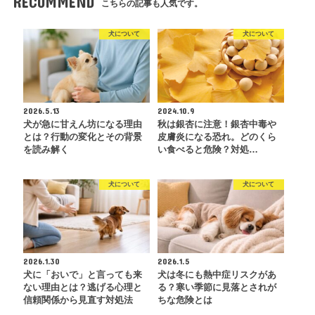
RECOMMEND
こちらの記事も人気です。
犬について
犬について
2026.5.13
2024.10.9
犬が急に甘えん坊になる理由
秋は銀杏に注意！銀杏中毒や
とは？行動の変化とその背景
皮膚炎になる恐れ。どのくら
を読み解く
い食べると危険？対処…
犬について
犬について
2026.1.30
2026.1.5
犬に「おいで」と言っても来
犬は冬にも熱中症リスクがあ
ない理由とは？逃げる心理と
る？寒い季節に見落とされが
信頼関係から見直す対処法
ちな危険とは