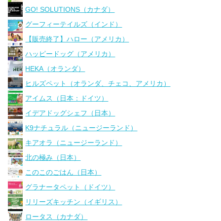
GO! SOLUTIONS（カナダ）
グーフィーテイルズ（インド）
【販売終了】ハロー（アメリカ）
ハッピードッグ（アメリカ）
HEKA（オランダ）
ヒルズペット（オランダ、チェコ、アメリカ）
アイムス（日本：ドイツ）
イデアドッグシェフ（日本）
K9ナチュラル（ニュージーランド）
キアオラ（ニュージーランド）
北の極み（日本）
このこのごはん（日本）
グラナータペット（ドイツ）
リリーズキッチン（イギリス）
ロータス（カナダ）