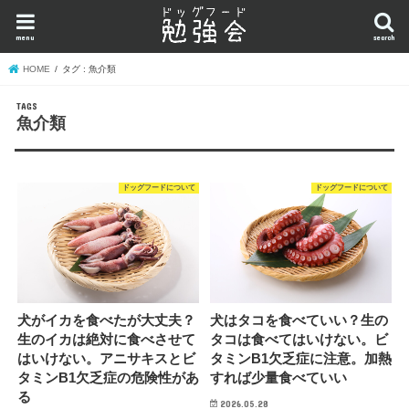
menu
search
HOME
タグ : 魚介類
魚介類
ドッグフードについて
ドッグフードについて
犬はタコを食べていい？生の
犬がイカを食べたが大丈夫？
タコは食べてはいけない。ビ
生のイカは絶対に食べさせて
タミンB1欠乏症に注意。加熱
はいけない。アニサキスとビ
すれば少量食べていい
タミンB1欠乏症の危険性があ
る
2026.05.28