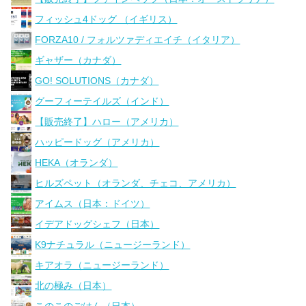
フィッシュ4ドッグ （イギリス）
FORZA10 / フォルツァディエイチ（イタリア）
ギャザー（カナダ）
GO! SOLUTIONS（カナダ）
グーフィーテイルズ（インド）
【販売終了】ハロー（アメリカ）
ハッピードッグ（アメリカ）
HEKA（オランダ）
ヒルズペット（オランダ、チェコ、アメリカ）
アイムス（日本：ドイツ）
イデアドッグシェフ（日本）
K9ナチュラル（ニュージーランド）
キアオラ（ニュージーランド）
北の極み（日本）
このこのごはん（日本）