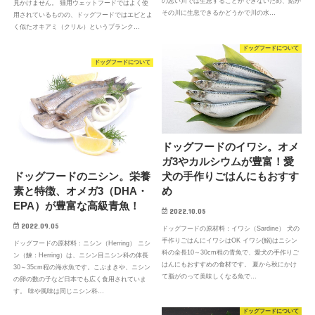
の悪い川では生息することができないため、鮎が
見かけません。 猫用ウェットフードではよく使
その川に生息できるかどうかで川の水…
用されているものの、ドッグフードではエビとよ
く似たオキアミ（クリル）というプランク…
ドッグフードについて
ドッグフードについて
ドッグフードのイワシ。オメ
ガ3やカルシウムが豊富！愛
ドッグフードのニシン。栄養
犬の手作りごはんにもおすす
素と特徴、オメガ3（DHA・
め
EPA）が豊富な高級青魚！
2022.10.05
2022.09.05
ドッグフードの原材料：イワシ（Sardine） 犬の
手作りごはんにイワシはOK イワシ(鰯)はニシン
ドッグフードの原材料：ニシン（Herring） ニシ
科の全長10～30cm程の青魚で、愛犬の手作りご
ン（鰊：Herring）は、ニシン目ニシン科の体長
はんにもおすすめの食材です。 夏から秋にかけ
30～35cm程の海水魚です。こぶまきや、ニシン
て脂がのって美味しくなる魚で…
の卵の数の子など日本でも広く食用されていま
す。 味や風味は同じニシン科…
ドッグフードについて