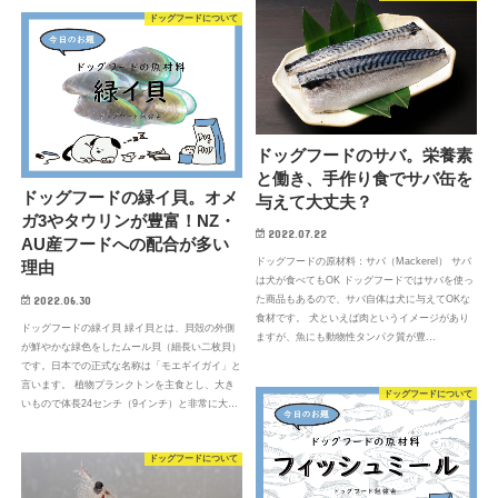
ドッグフードについて
ドッグフードのサバ。栄養素
と働き、手作り食でサバ缶を
ドッグフードの緑イ貝。オメ
与えて大丈夫？
ガ3やタウリンが豊富！NZ・
2022.07.22
AU産フードへの配合が多い
ドッグフードの原材料：サバ（Mackerel） サバ
理由
は犬が食べてもOK ドッグフードではサバを使っ
2022.06.30
た商品もあるので、サバ自体は犬に与えてOKな
食材です。 犬といえば肉というイメージがあり
ドッグフードの緑イ貝 緑イ貝とは、貝殻の外側
ますが、魚にも動物性タンパク質が豊…
が鮮やかな緑色をしたムール貝（細長い二枚貝）
です。日本での正式な名称は「モエギイガイ」と
言います。 植物プランクトンを主食とし、大き
ドッグフードについて
いもので体長24センチ（9インチ）と非常に大…
ドッグフードについて