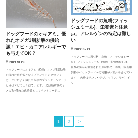
ドッグフードの魚粉(フィッ
シュミール)。栄養素と注意
点、アレルゲンの特定は難し
ドッグフードのオキアミ。優
い
れたオメガ3脂肪酸の供給
源！エビ・カニアレルギーで
2022.06.21
も与えてOK？
ドッグフードの原材料：魚粉（フィッシュミー
2021.10.28
ル） フィッシュミール（魚粉・乾燥魚粉）は、
複数の魚から製造される原材料で、養魚・家畜用
ドッグフードのオキアミ（Krill） オメガ3脂肪酸
飼料やペットフードへの利用が大部分を占めてい
の優れた供給源となるプランクトン オキアミ
ます。 魚粉はサンマやアジ、イワシ、サバ、イ
は、エビによく似た甲殻類のプランクトンで、見
ワ…
た目はエビによく似ています。 必須脂肪酸のオ
メガ3の優れた供給源としてペットフード…
1
2
>