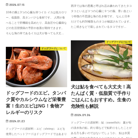
2026.07.15
西洋では海の悪魔と呼ばれ忌み嫌われてきたタコ
タコといえば３つの心臓に９つの脳、青い血とい
10本の腕と3つの心臓を持つイカ イカは低カロリ
う特徴の不思議な海の生き物です。 なんと日本
ー、低脂肪、高タンパクな食材です。 人間が食
だけでも約50種類ものタコが確認されています。
べることで肝機能を高めたり、高血圧や心臓病な
たこ焼きなどで親しまれているタコですが…
どの生活習慣病の予防や改善が期待できます。
そんな海の幸であるイカは犬が食べても大丈…
ドッグフードについて
ドッグフードについて
犬は鮎を食べても大丈夫！高
ドッグフードのエビ。タンパ
たんぱく質・低脂質で手作り
ク質やカルシウムなど栄養豊
ごはんにもおすすめ。生食の
富！生のエビはNG！食物ア
危険性も解説
レルギーのリスク
2024.09.06
2024.01.23
ドッグフードの原材料：鮎（sweetfish） 夏が旬
の淡水魚の鮎。釣り堀などで鮎釣りをしたことが
ドッグフードの原材料：エビ（shrimp） エビを
ある方も多いのではないでしょうか。 鮎は水質
使用したペットフードはドッグフードではあまり