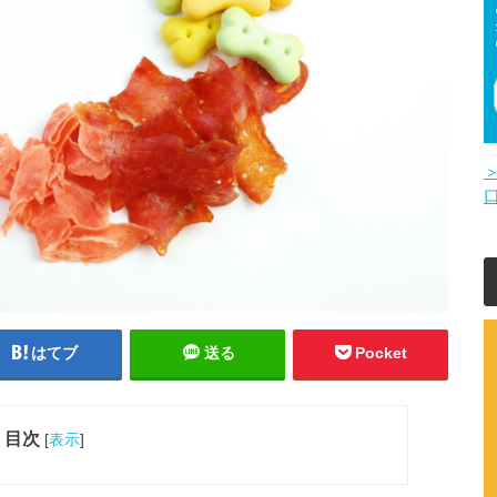
はてブ
送る
Pocket
目次
[
表示
]