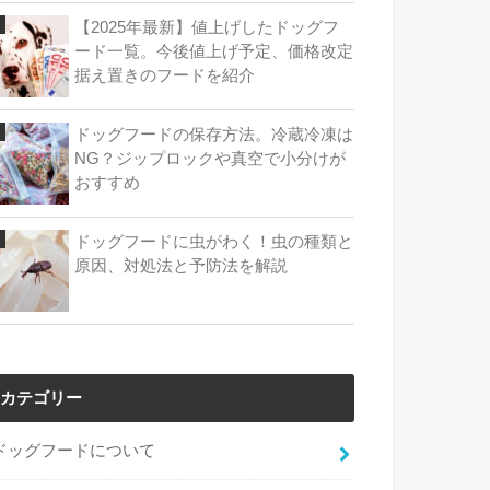
【2025年最新】値上げしたドッグフ
ード一覧。今後値上げ予定、価格改定
据え置きのフードを紹介
ドッグフードの保存方法。冷蔵冷凍は
NG？ジップロックや真空で小分けが
おすすめ
ドッグフードに虫がわく！虫の種類と
原因、対処法と予防法を解説
カテゴリー
ドッグフードについて