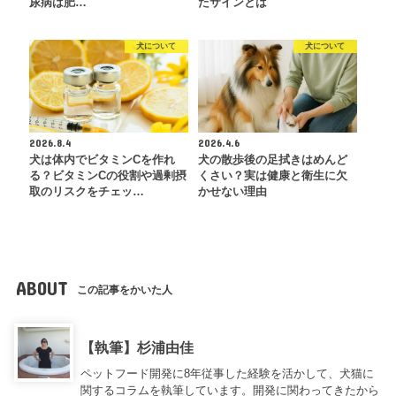
尿病は肥…
たサインとは
犬について
犬について
2026.8.4
2026.4.6
犬は体内でビタミンCを作れ
犬の散歩後の足拭きはめんど
る？ビタミンCの役割や過剰摂
くさい？実は健康と衛生に欠
取のリスクをチェッ…
かせない理由
ABOUT
この記事をかいた人
【執筆】杉浦由佳
ペットフード開発に8年従事した経験を活かして、犬猫に
関するコラムを執筆しています。開発に関わってきたから