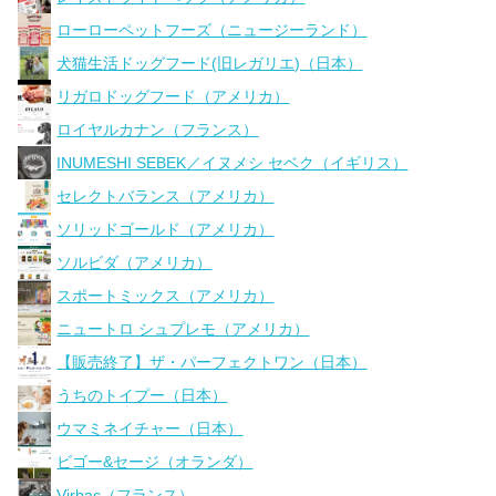
ローローペットフーズ（ニュージーランド）
犬猫生活ドッグフード(旧レガリエ)（日本）
リガロドッグフード（アメリカ）
ロイヤルカナン（フランス）
INUMESHI SEBEK／イヌメシ セベク（イギリス）
セレクトバランス（アメリカ）
ソリッドゴールド（アメリカ）
ソルビダ（アメリカ）
スポートミックス（アメリカ）
ニュートロ シュプレモ（アメリカ）
【販売終了】ザ・パーフェクトワン（日本）
うちのトイプー（日本）
ウマミネイチャー（日本）
ビゴー&セージ（オランダ）
Virbac（フランス）