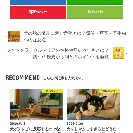
Pocket
feedly
犬の秋の散歩に潜む危険とは？気候・草花・寄生虫
への注意点
ジャックラッセルテリアの性格や飼いやすさとは？
誕生の歴史から飼育のポイントを解説
RECOMMEND
こちらの記事も人気です。
犬について
犬について
2026.5.15
2026.2.26
犬がテレビに反応するのはな
犬を甘やかしすぎるとどうな