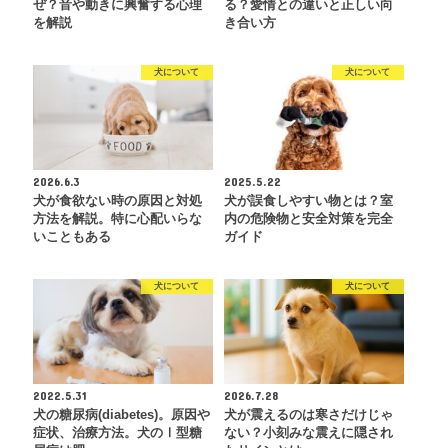
ぜ？音や動きに興奮する心理
る？愛情との違いと正しい向
を解説
き合い方
犬について
犬について
2026.6.3
2025.5.22
犬が食欲ない時の原因と対処
犬が誤食しやすい物とは？室
方法を解説。特に心配いらな
内の危険物と安全対策を完全
いこともある
ガイド
犬について
犬について
2022.5.31
2026.7.28
犬の糖尿病(diabetes)。原因や
犬が震えるのは寒さだけじゃ
症状、治療方法。犬のⅠ型糖
ない？小刻みな震えに隠され