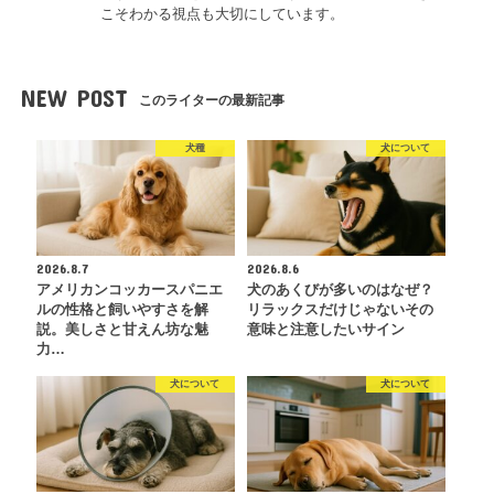
こそわかる視点も大切にしています。
NEW POST
このライターの最新記事
犬種
犬について
2026.8.7
2026.8.6
アメリカンコッカースパニエ
犬のあくびが多いのはなぜ？
ルの性格と飼いやすさを解
リラックスだけじゃないその
説。美しさと甘えん坊な魅
意味と注意したいサイン
力…
犬について
犬について