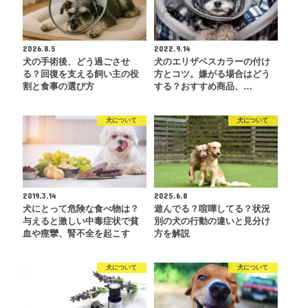
2026.8.5
2022.9.14
犬の手術後、どう過ごさせ
犬のエリザベスカラーの付け
る？回復を支える飼い主の役
方とコツ。嫌がる場合はどう
割と食事の選び方
する？おすすめ商品、…
犬について
犬について
2019.3.14
2025.6.8
犬にとって危険な食べ物は？
遊んでる？喧嘩してる？状況
与えると激しい中毒症状で貧
別の犬の行動の違いと見分け
血や痙攣、腎不全を起こす
方を解説
犬について
犬について