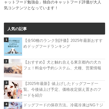
ャットフード勉強会」独自のキャットフード評価が大人
気コンテンツとなっています！
人気の記事
【全50種のランク別評価】2025年最新おすす
めドッグフードランキング
【おすすめ】犬と触れ合える東京都内の犬カ
フェ！料金や予約システム、犬種、営業情報
【2025年最新】値上げしたドッグフード一
覧。今後値上げ予定、価格改定据え置きのフ
ードを紹介
ドッグフードの保存方法。冷蔵冷凍はNG？ジ