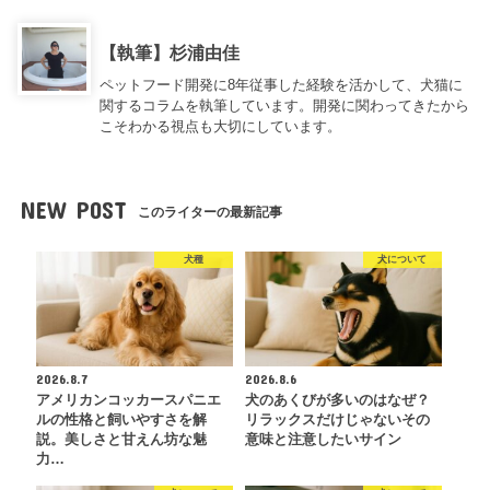
【執筆】杉浦由佳
ペットフード開発に8年従事した経験を活かして、犬猫に
関するコラムを執筆しています。開発に関わってきたから
こそわかる視点も大切にしています。
NEW POST
このライターの最新記事
犬種
犬について
2026.8.7
2026.8.6
アメリカンコッカースパニエ
犬のあくびが多いのはなぜ？
ルの性格と飼いやすさを解
リラックスだけじゃないその
説。美しさと甘えん坊な魅
意味と注意したいサイン
力…