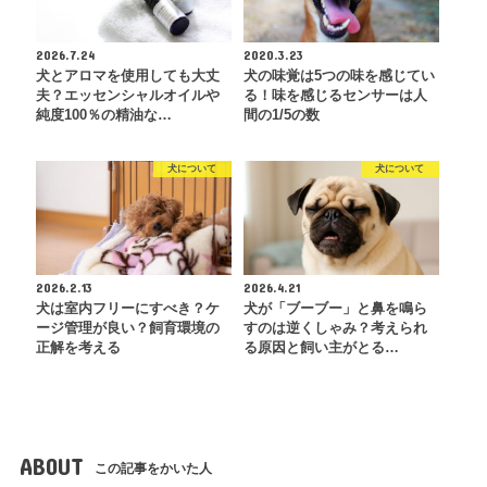
2026.7.24
2020.3.23
犬とアロマを使用しても大丈
犬の味覚は5つの味を感じてい
夫？エッセンシャルオイルや
る！味を感じるセンサーは人
純度100％の精油な…
間の1/5の数
犬について
犬について
2026.2.13
2026.4.21
犬は室内フリーにすべき？ケ
犬が「ブーブー」と鼻を鳴ら
ージ管理が良い？飼育環境の
すのは逆くしゃみ？考えられ
正解を考える
る原因と飼い主がとる…
ABOUT
この記事をかいた人