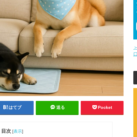
はてブ
送る
Pocket
目次
[
表示
]