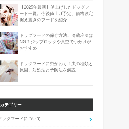
【2025年最新】値上げしたドッグフ
ード一覧。今後値上げ予定、価格改定
据え置きのフードを紹介
ドッグフードの保存方法。冷蔵冷凍は
NG？ジップロックや真空で小分けが
おすすめ
ドッグフードに虫がわく！虫の種類と
原因、対処法と予防法を解説
カテゴリー
ドッグフードについて