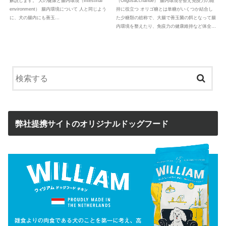
（Oligosaccharide） 腸内環境を整え免疫力の維
解説します。 犬の健康と腸内環境（intestinal
持に役立つ オリゴ糖とは単糖がいくつか結合し
environment） 腸内環境について 人と同じよう
た少糖類の総称で、大腸で善玉菌の餌となって腸
に、犬の腸内にも善玉…
内環境を整えたり、免疫力の健康維持など体全…
弊社提携サイトのオリジナルドッグフード