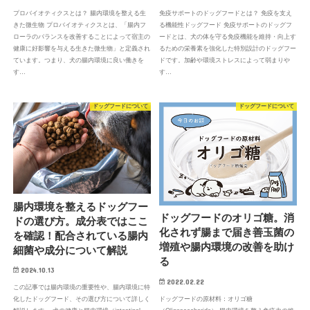
プロバイオティクスとは？ 腸内環境を整える生
免疫サポートのドッグフードとは？ 免疫を支え
きた微生物 プロバイオティクスとは、「腸内フ
る機能性ドッグフード 免疫サポートのドッグフ
ローラのバランスを改善することによって宿主の
ードとは、犬の体を守る免疫機能を維持・向上す
健康に好影響を与える生きた微生物」と定義され
るための栄養素を強化した特別設計のドッグフー
ています。つまり、犬の腸内環境に良い働きを
ドです。加齢や環境ストレスによって弱まりや
す…
す…
ドッグフードについて
ドッグフードについて
腸内環境を整えるドッグフー
ドッグフードのオリゴ糖。消
ドの選び方。成分表ではここ
化されず腸まで届き善玉菌の
を確認！配合されている腸内
増殖や腸内環境の改善を助け
細菌や成分について解説
る
2024.10.13
2022.02.22
この記事では腸内環境の重要性や、腸内環境に特
ドッグフードの原材料：オリゴ糖
化したドッグフード、その選び方について詳しく