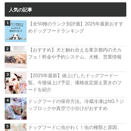
人気の記事
【全50種のランク別評価】2025年最新おすす
めドッグフードランキング
【おすすめ】犬と触れ合える東京都内の犬カ
フェ！料金や予約システム、犬種、営業情報
【2025年最新】値上げしたドッグフード一
覧。今後値上げ予定、価格改定据え置きのフ
ードを紹介
ドッグフードの保存方法。冷蔵冷凍はNG？ジ
ップロックや真空で小分けがおすすめ
ドッグフードに虫がわく！虫の種類と原因、