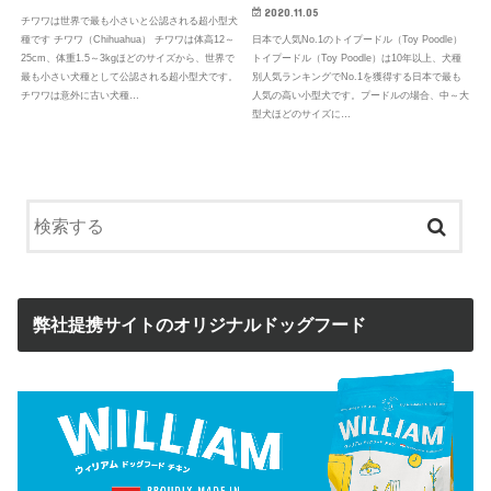
2020.11.05
チワワは世界で最も小さいと公認される超小型犬
日本で人気No.1のトイプードル（Toy Poodle）
種です チワワ（Chihuahua） チワワは体高12～
トイプードル（Toy Poodle）は10年以上、犬種
25cm、体重1.5～3kgほどのサイズから、世界で
別人気ランキングでNo.1を獲得する日本で最も
最も小さい犬種として公認される超小型犬です。
人気の高い小型犬です。プードルの場合、中～大
チワワは意外に古い犬種…
型犬ほどのサイズに…
弊社提携サイトのオリジナルドッグフード