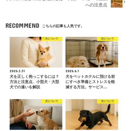
への注意点
RECOMMEND
こちらの記事も人気です。
犬について
犬について
2026.3.31
2026.6.1
犬を正しく抱っこするには？
犬をペットホテルに預ける前
方法と注意点、小型犬・大型
にすべき準備とストレスを軽
犬での違いを解説
減する方法。サービス…
犬について
犬について