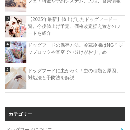
フェ！料金や予約システム、犬種、営業情報
【2025年最新】値上げしたドッグフード一
覧。今後値上げ予定、価格改定据え置きのフ
ードを紹介
ドッグフードの保存方法。冷蔵冷凍はNG？ジ
ップロックや真空で小分けがおすすめ
ドッグフードに虫がわく！虫の種類と原因、
対処法と予防法を解説
カテゴリー
ドッグフードについて