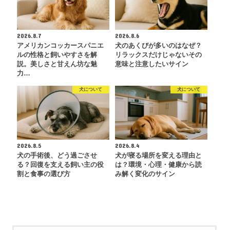
2026.8.7
2026.8.6
アメリカンコッカースパニエ
犬のあくびが多いのはなぜ？
ルの性格と飼いやすさを解
リラックスだけじゃないその
説。美しさと甘えん坊な魅
意味と注意したいサイン
力…
犬について
犬について
2026.8.5
2026.8.4
犬の手術後、どう過ごさせ
犬が寝る場所を変える理由と
る？回復を支える飼い主の役
は？環境・心理・健康から読
割と食事の選び方
み解く変化のサイン