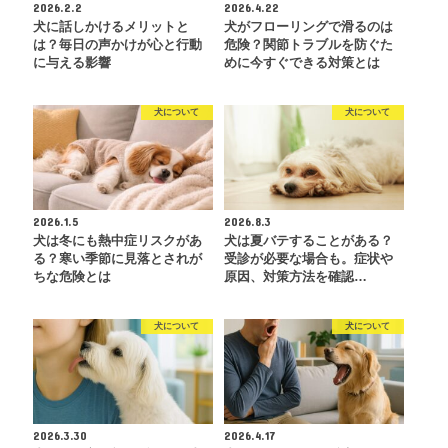
2026.2.2
2026.4.22
犬に話しかけるメリットと
犬がフローリングで滑るのは
は？毎日の声かけが心と行動
危険？関節トラブルを防ぐた
に与える影響
めに今すぐできる対策とは
犬について
犬について
2026.1.5
2026.8.3
犬は冬にも熱中症リスクがあ
犬は夏バテすることがある？
る？寒い季節に見落とされが
受診が必要な場合も。症状や
ちな危険とは
原因、対策方法を確認…
犬について
犬について
2026.3.30
2026.4.17