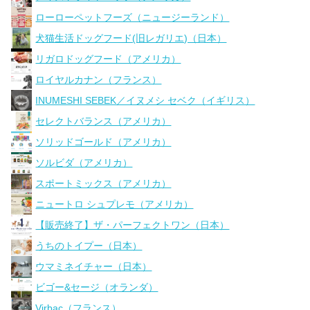
ローローペットフーズ（ニュージーランド）
犬猫生活ドッグフード(旧レガリエ)（日本）
リガロドッグフード（アメリカ）
ロイヤルカナン（フランス）
INUMESHI SEBEK／イヌメシ セベク（イギリス）
セレクトバランス（アメリカ）
ソリッドゴールド（アメリカ）
ソルビダ（アメリカ）
スポートミックス（アメリカ）
ニュートロ シュプレモ（アメリカ）
【販売終了】ザ・パーフェクトワン（日本）
うちのトイプー（日本）
ウマミネイチャー（日本）
ビゴー&セージ（オランダ）
Virbac（フランス）