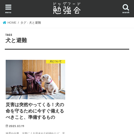
menu
search
HOME
タグ : 犬と避難
犬と避難
犬について
災害は突然やってくる！犬の
命を守るために今すぐ備える
べきこと、準備するもの
2025.03.19
地震や台風、大雨による洪水や土砂崩れなど、災