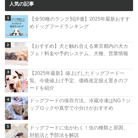
人気の記事
【全50種のランク別評価】2025年最新おすす
めドッグフードランキング
【おすすめ】犬と触れ合える東京都内の犬カ
フェ！料金や予約システム、犬種、営業情報
【2025年最新】値上げしたドッグフード一
覧。今後値上げ予定、価格改定据え置きのフ
ードを紹介
ドッグフードの保存方法。冷蔵冷凍はNG？ジ
ップロックや真空で小分けがおすすめ
ドッグフードに虫がわく！虫の種類と原因、
対処法と予防法を解説