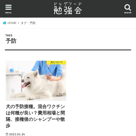
menu
search
HOME
タグ : 予防
予防
犬について
犬の予防接種。混合ワクチン
は何種が良い？費用相場と間
隔、接種後のシャンプーや散
歩
2023.05.24