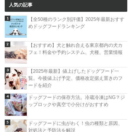
人気の記事
【全50種のランク別評価】2025年最新おすす
めドッグフードランキング
【おすすめ】犬と触れ合える東京都内の犬カ
フェ！料金や予約システム、犬種、営業情報
【2025年最新】値上げしたドッグフード一
覧。今後値上げ予定、価格改定据え置きのフ
ードを紹介
ドッグフードの保存方法。冷蔵冷凍はNG？ジ
ップロックや真空で小分けがおすすめ
ドッグフードに虫がわく！虫の種類と原因、
対処法と予防法を解説