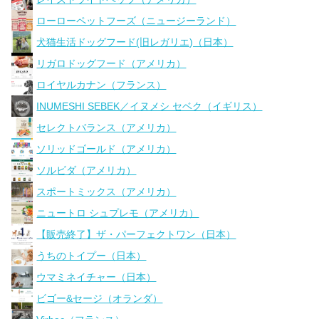
ローローペットフーズ（ニュージーランド）
犬猫生活ドッグフード(旧レガリエ)（日本）
リガロドッグフード（アメリカ）
ロイヤルカナン（フランス）
INUMESHI SEBEK／イヌメシ セベク（イギリス）
セレクトバランス（アメリカ）
ソリッドゴールド（アメリカ）
ソルビダ（アメリカ）
スポートミックス（アメリカ）
ニュートロ シュプレモ（アメリカ）
【販売終了】ザ・パーフェクトワン（日本）
うちのトイプー（日本）
ウマミネイチャー（日本）
ビゴー&セージ（オランダ）