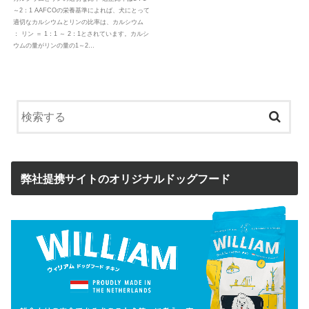
～2：1 AAFCOの栄養基準によれば、犬にとって
適切なカルシウムとリンの比率は、カルシウム
： リン ＝ 1：1 ～ 2：1とされています。カルシ
ウムの量がリンの量の1～2…
弊社提携サイトのオリジナルドッグフード