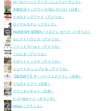
ローローペットフーズ（ニュージーランド）
犬猫生活ドッグフード(旧レガリエ)（日本）
リガロドッグフード（アメリカ）
ロイヤルカナン（フランス）
INUMESHI SEBEK／イヌメシ セベク（イギリス）
セレクトバランス（アメリカ）
ソリッドゴールド（アメリカ）
ソルビダ（アメリカ）
スポートミックス（アメリカ）
ニュートロ シュプレモ（アメリカ）
【販売終了】ザ・パーフェクトワン（日本）
うちのトイプー（日本）
ウマミネイチャー（日本）
ビゴー&セージ（オランダ）
Virbac（フランス）