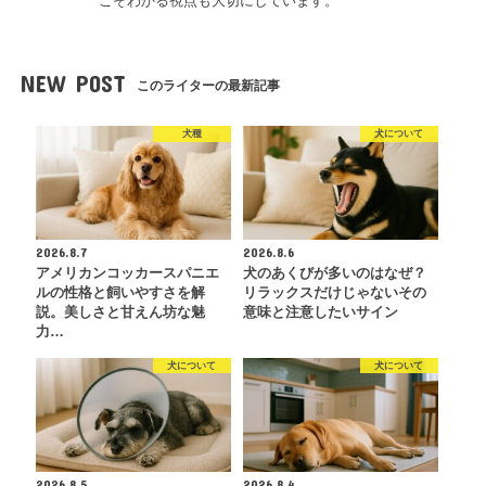
こそわかる視点も大切にしています。
NEW POST
このライターの最新記事
犬種
犬について
2026.8.7
2026.8.6
アメリカンコッカースパニエ
犬のあくびが多いのはなぜ？
ルの性格と飼いやすさを解
リラックスだけじゃないその
説。美しさと甘えん坊な魅
意味と注意したいサイン
力…
犬について
犬について
2026.8.5
2026.8.4