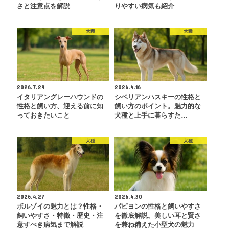
さと注意点を解説
りやすい病気も紹介
犬種
犬種
2026.7.29
2026.4.16
イタリアングレーハウンドの
シベリアンハスキーの性格と
性格と飼い方、迎える前に知
飼い方のポイント。魅力的な
っておきたいこと
犬種と上手に暮らすた…
犬種
犬種
2026.4.27
2026.4.30
ボルゾイの魅力とは？性格・
パピヨンの性格と飼いやすさ
飼いやすさ・特徴・歴史・注
を徹底解説。美しい耳と賢さ
意すべき病気まで解説
を兼ね備えた小型犬の魅力