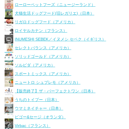
ローローペットフーズ（ニュージーランド）
犬猫生活ドッグフード(旧レガリエ)（日本）
リガロドッグフード（アメリカ）
ロイヤルカナン（フランス）
INUMESHI SEBEK／イヌメシ セベク（イギリス）
セレクトバランス（アメリカ）
ソリッドゴールド（アメリカ）
ソルビダ（アメリカ）
スポートミックス（アメリカ）
ニュートロ シュプレモ（アメリカ）
【販売終了】ザ・パーフェクトワン（日本）
うちのトイプー（日本）
ウマミネイチャー（日本）
ビゴー&セージ（オランダ）
Virbac（フランス）