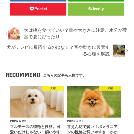
Pocket
feedly
犬は桃を食べていい？量や大きさに注意、水分が豊
富で夏にぴったり
犬がテレビに反応するのはなぜ？音や動きに興奮す
る心理を解説
RECOMMEND
こちらの記事も人気です。
犬種
犬種
2026.6.22
2026.6.25
マルチーズの特徴と性格。可
甘えん坊で賢い！ポメラニア
愛いだけじゃない！飼いやす
ンの性格と飼いやすさ・かか