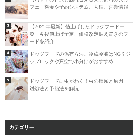
フェ！料金や予約システム、犬種、営業情報
【2025年最新】値上げしたドッグフード一
覧。今後値上げ予定、価格改定据え置きのフ
ードを紹介
ドッグフードの保存方法。冷蔵冷凍はNG？ジ
ップロックや真空で小分けがおすすめ
ドッグフードに虫がわく！虫の種類と原因、
対処法と予防法を解説
カテゴリー