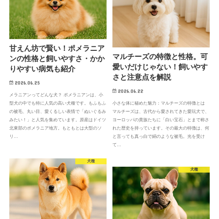
甘えん坊で賢い！ポメラニア
マルチーズの特徴と性格。可
ンの性格と飼いやすさ・かか
愛いだけじゃない！飼いやす
りやすい病気も紹介
さと注意点を解説
2026.06.25
2026.06.22
メラニアンってどんな犬？ ポメラニアンは、小
型犬の中でも特に人気の高い犬種です。もふもふ
小さな体に秘めた魅力：マルチーズの特徴とは
の被毛、丸い目、愛くるしい表情で「ぬいぐるみ
マルチーズは、古代から愛されてきた愛玩犬で、
みたい！」と人気を集めています。原産はドイツ
ヨーロッパの貴族たちに「白い宝石」とまで称さ
北東部のポメラニア地方。もともとは大型のソ
れた歴史を持っています。その最大の特徴は、何
リ…
と言っても真っ白で絹のような被毛。光を受け
て…
犬種
犬種