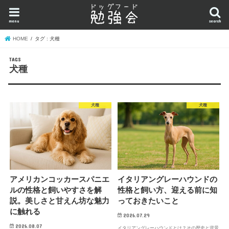
menu
search
HOME
タグ : 犬種
犬種
犬種
犬種
アメリカンコッカースパニエ
イタリアングレーハウンドの
ルの性格と飼いやすさを解
性格と飼い方、迎える前に知
説。美しさと甘えん坊な魅力
っておきたいこと
に触れる
2026.07.29
2026.08.07
イタリアングレーハウンドとは？その歴史と背景