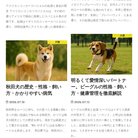
イタリアングレーハウンドは、古代エジプトや古
アメリカンコッカースパニエルの起源と進化の歴
代ローマの壁画にも描かれてきた、非常に歴史の
史 アメリカンコッカースパニエルは、その名の
長い犬種です。名前に「グレーハウンド」とある
通りアメリカで独自に発展したスパニエル系の犬
通り、その起源は俊足で知られるグレーハウン…
種です。起源はイギリスのコッカースパニエルに
遡り、19世紀後半にアメリカへ渡った個体群が…
犬種
犬種
明るくて愛情深いパートナ
秋田犬の歴史・性格・飼い
ー。ビーグルの性格・飼い
方・かかりやすい病気
方・健康管理を徹底解説
2026.07.10
2026.07.13
秋田県をルーツに持ち、その堂々たる風貌と飼い
ビーグルの歴史と起源 ビーグルはイギリス原産
主への強い忠誠心で知られる秋田犬。かつては猟
の中型犬で、古くは「ハウンド」と呼ばれる嗅覚
犬や闘犬としての歴史を持ち、現在では家庭犬と
を頼りに狩りを行う犬の一種として発展してきま
して愛される反面、“飼いやすさ”にはある種のハ
した。起源は古代ギリシャ時代にまで遡るともい
ードルも存在します。 本記事では、秋田犬の…
われ、うさぎやキツネを追う猟犬として改良さ
れ…