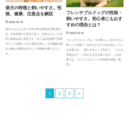
柴犬の特徴と飼いやすさ。性
フレンチブルドッグの性格・
格、健康、注意点を解説
飼いやすさ。初心者にもおす
2026.06.18
すめの理由とは？
柴犬とはどんな犬？日本の誇る国民的犬種 柴犬
2026.06.15
は、日本原産の小型犬であり、日本人にとって非
常に馴染み深い存在です。古くは山岳地帯で狩猟
フレンチブルドッグは、その愛らしい見た目と人
犬として活躍してきた歴史を持ち、その俊敏な動
懐っこい性格で、近年ますます人気が高まってい
きと優れた嗅覚を生かして小動物を捕らえてい
る犬種です。「飼いやすいって本当？」「どんな
ま…
性格なの？」と気になる方も多いはず。 この記
事では、フレンチブルドッグの性格や特徴、飼
育…
1
2
3
>