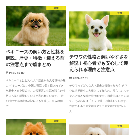
犬種
犬種
ペキニーズの飼い方と性格を
チワワの性格と飼いやすさを
解説。歴史・特徴・迎える前
解説！初心者でも安心して迎
の注意点まで総まとめ
えられる理由と注意点
2026.07.07
2026.07.01
ペキニーズとはどんな犬？歴史から見る独特の魅
力 ペキニーズは、中国の宮廷で長く愛されてき
チワワってどんな犬？歴史と特徴を知ろう チワ
た歴史ある小型犬で、古代王宮の生活が現在の性
ワは世界最小の犬種として知られ、愛らしいルッ
格にも深く影響していると言われています。 唐
クスと大きな瞳が特徴的です。原産国はメキシコ
の時代や清の時代の記録にも登場し、皇族の側
で、その名前は「チワワ州」に由来しています。
で…
古代のトルテカ文明やアステカ文明の時代から
人…
犬種
犬種