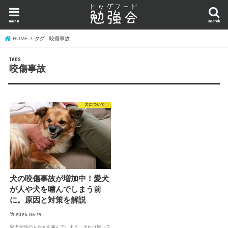
menu
search
HOME
タグ : 咬傷事故
咬傷事故
犬について
犬の咬傷事故が増加中！愛犬
が人や犬を噛んでしまう前
に。原因と対策を解説
2025.05.19
愛犬が他の人や犬を噛んでしまう。それは飼い主