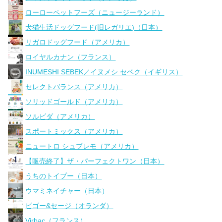
ローローペットフーズ（ニュージーランド）
犬猫生活ドッグフード(旧レガリエ)（日本）
リガロドッグフード（アメリカ）
ロイヤルカナン（フランス）
INUMESHI SEBEK／イヌメシ セベク（イギリス）
セレクトバランス（アメリカ）
ソリッドゴールド（アメリカ）
ソルビダ（アメリカ）
スポートミックス（アメリカ）
ニュートロ シュプレモ（アメリカ）
【販売終了】ザ・パーフェクトワン（日本）
うちのトイプー（日本）
ウマミネイチャー（日本）
ビゴー&セージ（オランダ）
Virbac（フランス）