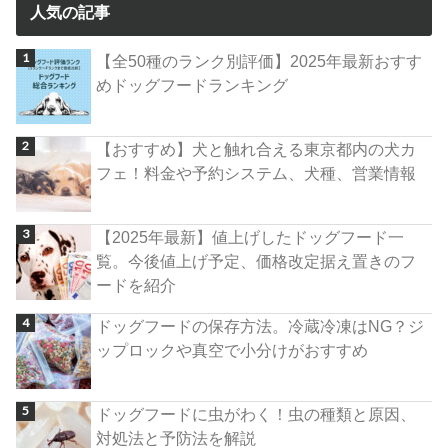
人気の記事
【全50種のランク別評価】2025年最新おすす
めドッグフードランキング
【おすすめ】犬と触れ合える東京都内の犬カ
フェ！料金や予約システム、犬種、営業情報
【2025年最新】値上げしたドッグフード一
覧。今後値上げ予定、価格改定据え置きのフ
ードを紹介
ドッグフードの保存方法。冷蔵冷凍はNG？ジ
ップロックや真空で小分けがおすすめ
ドッグフードに虫がわく！虫の種類と原因、
対処法と予防法を解説