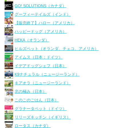
GO! SOLUTIONS（カナダ）
グーフィーテイルズ（インド）
【販売終了】ハロー（アメリカ）
ハッピードッグ（アメリカ）
HEKA（オランダ）
ヒルズペット（オランダ、チェコ、アメリカ）
アイムス（日本：ドイツ）
イデアドッグシェフ（日本）
K9ナチュラル（ニュージーランド）
キアオラ（ニュージーランド）
北の極み（日本）
このこのごはん（日本）
グラナータペット（ドイツ）
リリーズキッチン（イギリス）
ロータス（カナダ）