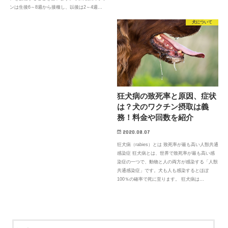
ンは生後6～8週から接種し、以後は2～4週…
犬について
狂犬病の致死率と原因、症状
は？犬のワクチン摂取は義
務！料金や回数を紹介
2020.08.07
狂犬病（rabies）とは 致死率が最も高い人獣共通
感染症 狂犬病とは、世界で致死率が最も高い感
染症の一つで、動物と人の両方が感染する「人獣
共通感染症」です。犬も人も感染するとほぼ
100％の確率で死に至ります。 狂犬病は…