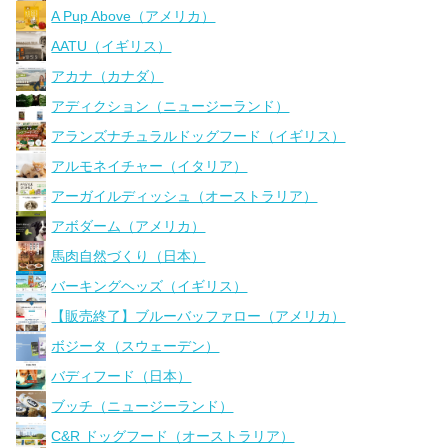
A Pup Above（アメリカ）
AATU（イギリス）
アカナ（カナダ）
アディクション（ニュージーランド）
アランズナチュラルドッグフード（イギリス）
アルモネイチャー（イタリア）
アーガイルディッシュ（オーストラリア）
アボダーム（アメリカ）
馬肉自然づくり（日本）
バーキングヘッズ（イギリス）
【販売終了】ブルーバッファロー（アメリカ）
ボジータ（スウェーデン）
バディフード（日本）
ブッチ（ニュージーランド）
C&R ドッグフード（オーストラリア）