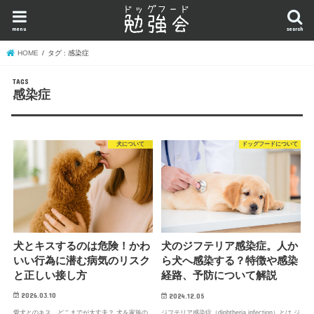
menu
search
HOME
タグ : 感染症
感染症
犬について
ドッグフードについて
犬とキスするのは危険！かわ
犬のジフテリア感染症。人か
いい行為に潜む病気のリスク
ら犬へ感染する？特徴や感染
と正しい接し方
経路、予防について解説
2026.03.10
2024.12.05
愛犬とのキス、どこまでが大丈夫？ 犬を家族の
ジフテリア感染症（diphtheria infection）とは ジ