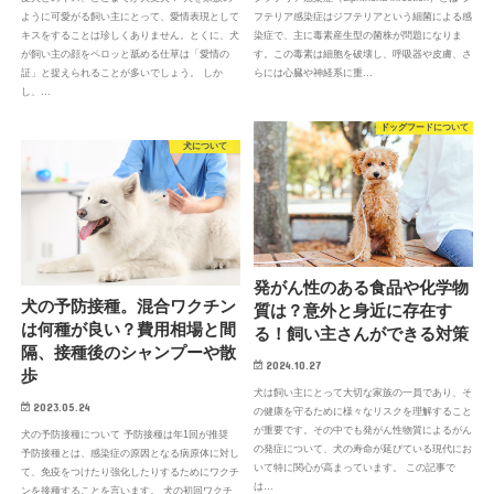
ように可愛がる飼い主にとって、愛情表現として
フテリア感染症はジフテリアという細菌による感
キスをすることは珍しくありません。とくに、犬
染症で、主に毒素産生型の菌株が問題になりま
が飼い主の顔をペロッと舐める仕草は「愛情の
す。この毒素は細胞を破壊し、呼吸器や皮膚、さ
証」と捉えられることが多いでしょう。 しか
らには心臓や神経系に重…
し、…
ドッグフードについて
犬について
発がん性のある食品や化学物
犬の予防接種。混合ワクチン
質は？意外と身近に存在す
は何種が良い？費用相場と間
る！飼い主さんができる対策
隔、接種後のシャンプーや散
2024.10.27
歩
犬は飼い主にとって大切な家族の一員であり、そ
2023.05.24
の健康を守るために様々なリスクを理解すること
が重要です。その中でも発がん性物質によるがん
犬の予防接種について 予防接種は年1回が推奨
の発症について、犬の寿命が延びている現代にお
予防接種とは、感染症の原因となる病原体に対し
いて特に関心が高まっています。 この記事で
て、免疫をつけたり強化したりするためにワクチ
は…
ンを接種することを言います。 犬の初回ワクチ