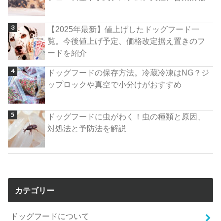
【2025年最新】値上げしたドッグフード一
覧。今後値上げ予定、価格改定据え置きのフ
ードを紹介
ドッグフードの保存方法。冷蔵冷凍はNG？ジ
ップロックや真空で小分けがおすすめ
ドッグフードに虫がわく！虫の種類と原因、
対処法と予防法を解説
カテゴリー
ドッグフードについて