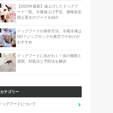
【2025年最新】値上げしたドッグフ
ード一覧。今後値上げ予定、価格改定
据え置きのフードを紹介
ドッグフードの保存方法。冷蔵冷凍は
NG？ジップロックや真空で小分けが
おすすめ
ドッグフードに虫がわく！虫の種類と
原因、対処法と予防法を解説
カテゴリー
ドッグフードについて