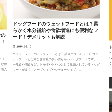
ドッグフードのウェットフードとは？柔
らかく水分補給や食欲増進にも便利なフ
犬の
ード！デメリットも解説
る！
2019.05.10
ウェットフードのドッグフードとは 缶詰やパウチのフード ウェ
 ド
ットフードとは水分含有量の多い柔らかいドッグフードです。
々な種
一般食や間食など、おかずやおやつとして販売されているドッグ
・購入
フードが多く、スープタイプやシチュータイプ、…